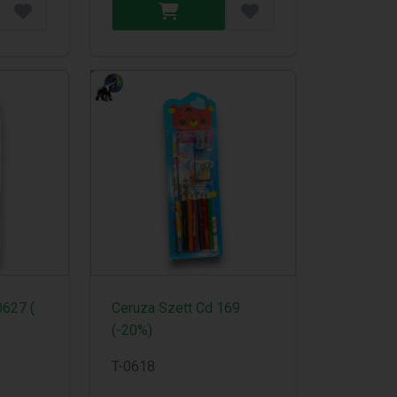
0627 (
Ceruza Szett Cd 169
(-20%)
T-0618