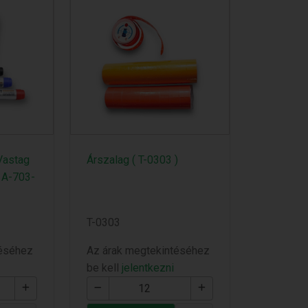
 Vastag
Árszalag ( T-0303 )
 A-703-
T-0303
téséhez
Az árak megtekintéséhez
be kell
jelentkezni