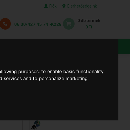
Fiók
Elérhetőségeink
0 db termék
06 30/427 45 74 -K228
0 Ft
KEDVENC TERMÉKEID
following purposes:
to enable basic functionality
nd services and to personalize marketing