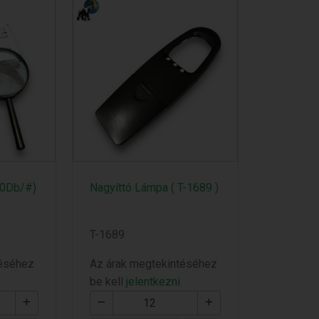
00Db/#)
Nagyíttó Lámpa ( T-1689 )
T-1689
téséhez
Az árak megtekintéséhez
be kell
jelentkezni