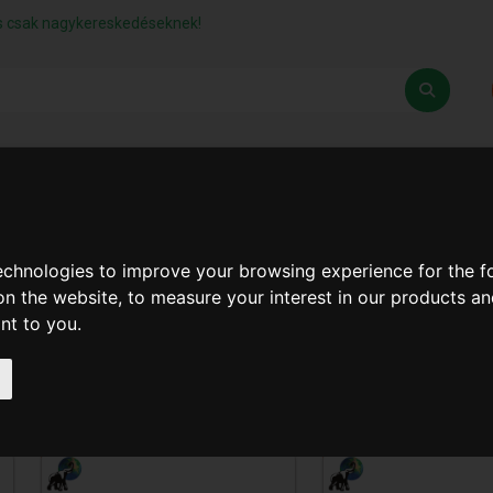
lás csak nagykereskedéseknek!
Z
SZÁLLÍTÁSI FELTÉTELEK
ELÉRHETŐSÉGEINK
technologies to improve your browsing experience for the 
on the website
,
to measure your interest in our products a
Keresés
ant to you
.
‹
1
2
3
›