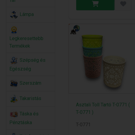
Tál
Lámpa
Legkeresettebb
Termékek
Szépség és
Egészség
Szerszám
Takaristás
Asztali Toll Tartó T-0771 (
T-0771 )
Táska és
Pénztáska
T-0771