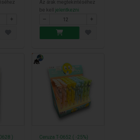
téséhez
Az árak megtekintéséhez
be kell
jelentkezni
0628 )
Ceruza T-0652 ( -25%)