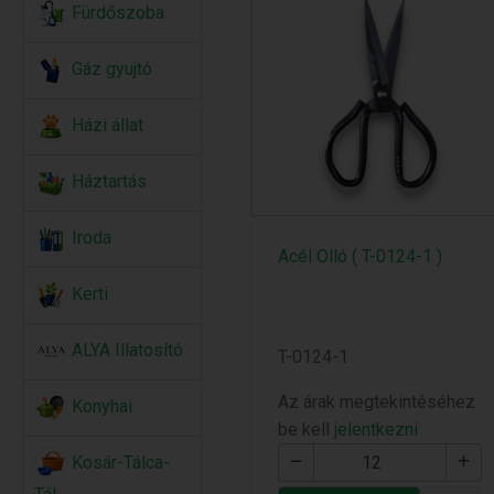
Fürdőszoba
Gáz gyujtó
Házi állat
Háztartás
Iroda
Acél Olló ( T-0124-1 )
Kerti
ALYA Illatosító
T-0124-1
Az árak megtekintéséhez
Konyhai
be kell
jelentkezni
Kosár-Tálca-