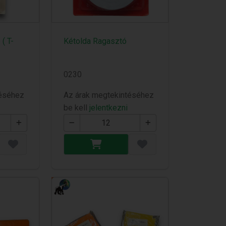
( T-
Kétolda Ragasztó
0230
téséhez
Az árak megtekintéséhez
be kell
jelentkezni