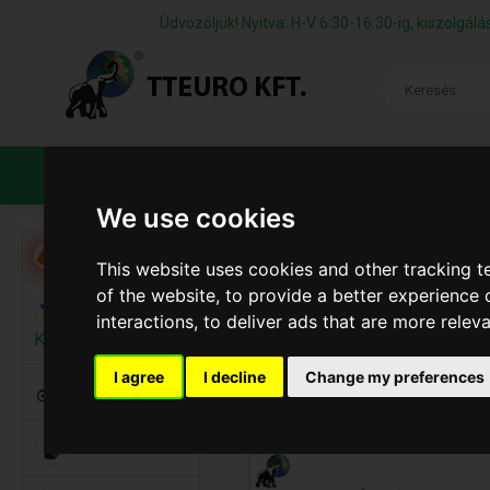
Üdvözöljük! Nyitva: H-V 6:30-16:30-ig, kiszolgá
TERMÉKEK
CÉGÜNKRŐL
ÁFS
We use cookies
Iroda
Akció
This website uses cookies and other tracking 
of the website
,
to provide a better experience 
Alkalmi
interactions
,
to deliver ads that are more relev
Kellékek
I agree
I decline
Change my preferences
Bicikli
Elemek