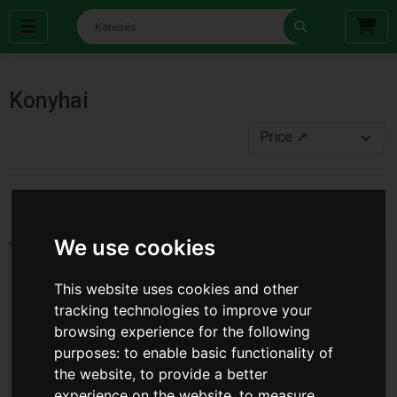
Konyhai
‹
1
2
3
4
5
...
13
›
We use cookies
This website uses cookies and other
tracking technologies to improve your
browsing experience for the following
purposes:
to enable basic functionality of
the website
,
to provide a better
experience on the website
,
to measure