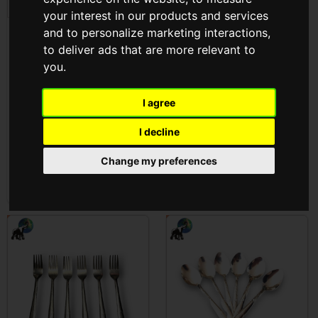
your interest in our products and services
and to personalize marketing interactions
,
4 Olda Reszelő Magyar (
4 Oldalas Reszelő ( A-
to deliver ads that are more relevant to
5Db/Kt) ( M4 )
431-1 )
you
.
Cikkszám: M4
Cikkszám: A-431-1
I agree
Az árak megtekintéséhez
Az árak megtekintéséhez
be kell
jelentkezni
be kell
jelentkezni
I decline
Change my preferences