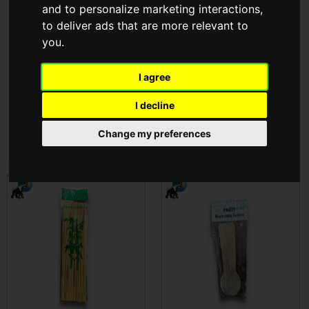
and to personalize marketing interactions
,
0990 )
0989 )
to deliver ads that are more relevant to
you
.
Cikkszám: T-0990
Cikkszám: T-0989
Az árak megtekintéséhez
Az árak megtekintéséhez
I agree
be kell
jelentkezni
be kell
jelentkezni
I decline
Change my preferences