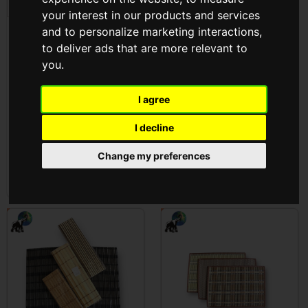
your interest in our products and services
and to personalize marketing interactions
,
Abrosz Csipesz Nagy
Autós Törlőkendö ( T-
to deliver ads that are more relevant to
6db ** ( SP000216 )
2112 )
you
.
Cikkszám: SP000216
Cikkszám: T-2112
I agree
Az árak megtekintéséhez
Az árak megtekintéséhez
be kell
jelentkezni
be kell
jelentkezni
I decline
Change my preferences