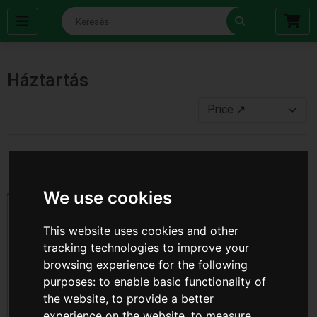
Háztartás
‹
1
2
3
4
5
...
9
›
We use cookies
This website uses cookies and other
tracking technologies to improve your
browsing experience for the following
purposes:
to enable basic functionality of
the website
,
to provide a better
experience on the website
,
to measure