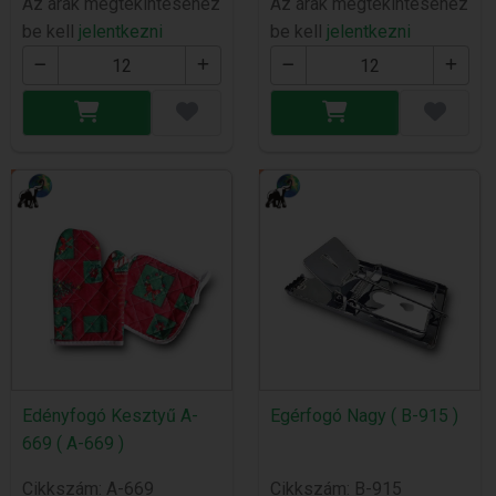
Az árak megtekintéséhez
Az árak megtekintéséhez
be kell
jelentkezni
be kell
jelentkezni
Edényfogó Kesztyű A-
Egérfogó Nagy ( B-915 )
669 ( A-669 )
Cikkszám: A-669
Cikkszám: B-915