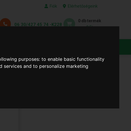
Fiók
Elérhetőségeink
0 db termék
06 30/427 45 74 -K228
0 Ft
KEDVENC TERMÉKEID
following purposes:
to enable basic functionality
nd services and to personalize marketing