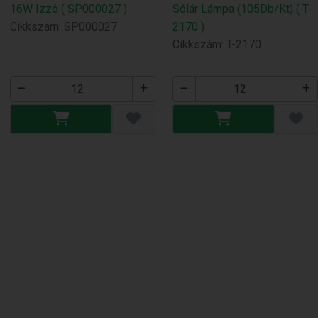
16W Izzó ( SP000027 )
Sólár Lámpa (105Db/Kt) ( T-
Cikkszám: SP000027
2170 )
Cikkszám: T-2170