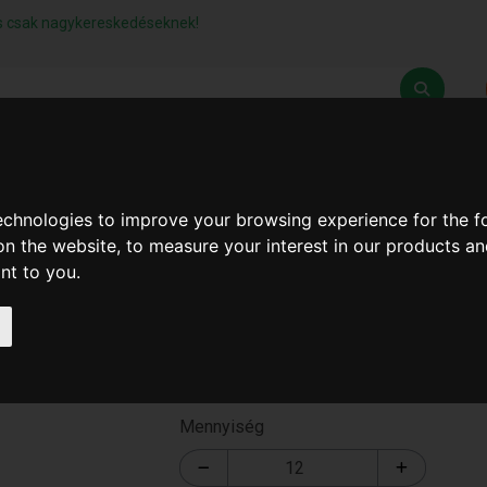
lás csak nagykereskedéseknek!
Z
SZÁLLÍTÁSI FELTÉTELEK
ELÉRHETŐSÉGEINK
technologies to improve your browsing experience for the 
on the website
,
to measure your interest in our products a
ant to you
.
Borotva 6 penge 3db.os
T-1240-1
Mennyiség