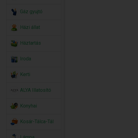
Gáz gyujtó
Házi állat
Háztartás
Iroda
Kerti
ALYA Illatosító
Konyhai
Kosár-Tálca-Tál
Lámpa