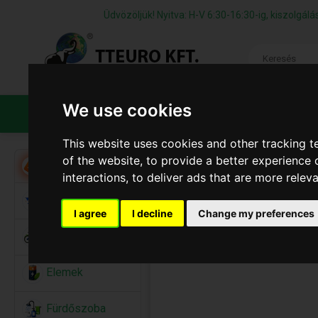
Üdvözöljük! Nyitva: H-V 6:30-16:30-ig, kiszolgá
We use cookies
TERMÉKEK
CÉGÜNKRŐL
ÁFS
This website uses cookies and other tracking 
of the website
,
to provide a better experience 
Akció
interactions
,
to deliver ads that are more relev
Alkalmi Kellékek
I agree
I decline
Change my preferences
Bicikli
Elemek
Fürdőszoba