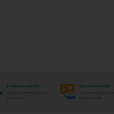
Folyamatos akciók
Egyszerű vásárlás
Nagyszerű termékajánlatok,
Fizessen egyszerűen on
promóciók
vagy a futárnak