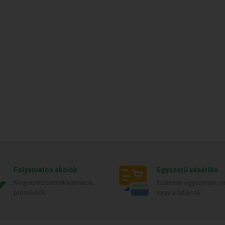
Folyamatos akciók
Egyszerű vásárlás
Nagyszerű termékajánlatok,
Fizessen egyszerűen on
promóciók
vagy a futárnak