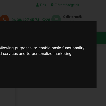
Fiók
Elérhetőségeink
0 db termék
06 30/427 45 74 -K228
0 Ft
KEDVENC TERMÉKEID
following purposes:
to enable basic functionality
nd services and to personalize marketing