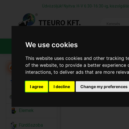
Üdvözöljük! Nyitva: H-V 6:30-16:30-ig, kiszolgá
We use cookies
TERMÉKEK
CÉGÜNKRŐL
ÁFS
This website uses cookies and other tracking 
of the website
,
to provide a better experience 
Akció
interactions
,
to deliver ads that are more relev
Alkalmi Kellékek
I agree
I decline
Change my preferences
Bicikli
Elemek
Fürdőszoba