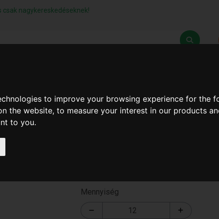
lás csak nagykereskedéseknek!
Z
SZÁLLÍTÁSI FELTÉTELEK
ELÉRHETŐSÉGEINK
technologies to improve your browsing experience for the 
on the website
,
to measure your interest in our products a
ant to you
.
Párásító ollaj
T-2528
Mennyiség