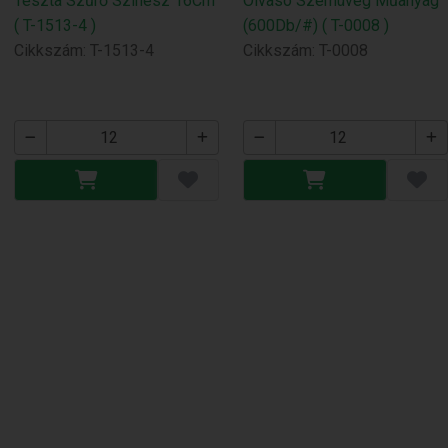
Tészta Szűrő Színesz 16Cm
Olvasó Szemüveg Műanyag
( T-1513-4 )
(600Db/#) ( T-0008 )
Cikkszám: T-1513-4
Cikkszám: T-0008