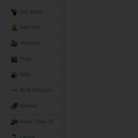
Gáz gyujtó
Házi állat
Háztartás
Iroda
Kerti
ALYA Illatosító
Konyhai
Kosár-Tálca-Tál
Lámpa