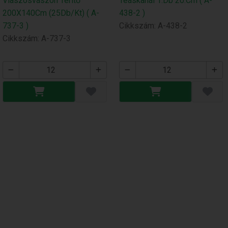
Viaszosvászon Terítő
Teáskanál 1.Db 20.Cm ( A-
200X140Cm (25Db/Kt) ( A-
438-2 )
737-3 )
Cikkszám: A-438-2
Cikkszám: A-737-3