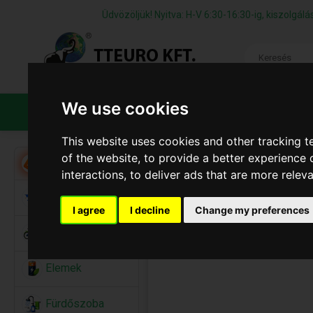
Üdvözöljük! Nyitva: H-V 6:30-16:30-ig, kiszolgá
We use cookies
TERMÉKEK
CÉGÜNKRŐL
ÁFS
This website uses cookies and other tracking 
of the website
,
to provide a better experience 
Akció
interactions
,
to deliver ads that are more relev
Alkalmi Kellékek
I agree
I decline
Change my preferences
Bicikli
Elemek
Fürdőszoba