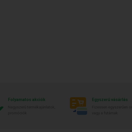
Folyamatos akciók
Egyszerű vásárlás
Nagyszerű termékajánlatok,
Fizessen egyszerűen on
promóciók
vagy a futárnak