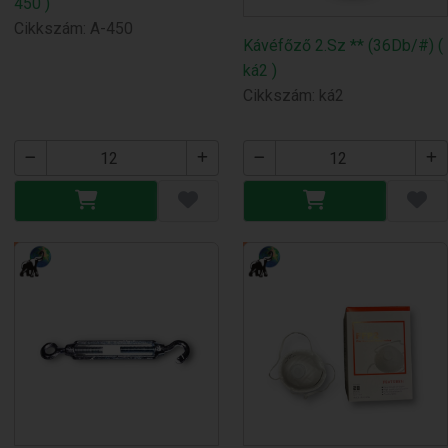
450 )
Cikkszám: A-450
Kávéfőző 2.Sz ** (36Db/#) (
ká2 )
Cikkszám: ká2