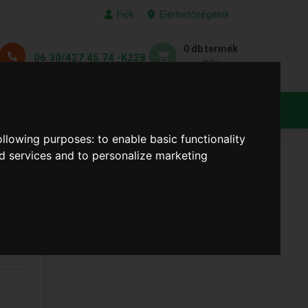
Fiók
Elérhetőségeink
0 db termék
06 30/427 45 74 -K228
0 Ft
KEDVENC TERMÉKEID
following purposes:
to enable basic functionality
nd services and to personalize marketing