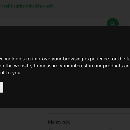
lás csak nagykereskedéseknek!
Z
SZÁLLÍTÁSI FELTÉTELEK
ELÉRHETŐSÉGEINK
technologies to improve your browsing experience for the 
on the website
,
to measure your interest in our products a
ant to you
.
Konyhakés (480Db/#) ( T-
0686 )
T-0686
Mennyiség