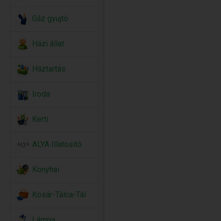
Gáz gyujtó
Házi állat
Háztartás
Iroda
Kerti
ALYA Illatosító
Konyhai
Kosár-Tálca-Tál
Lámpa