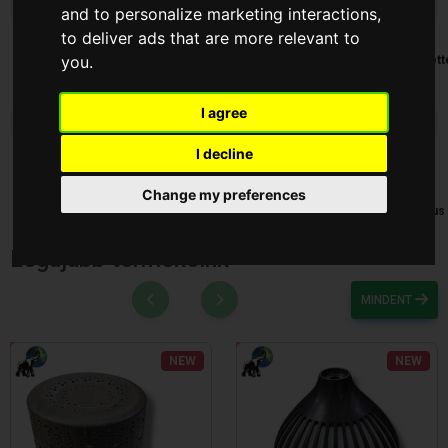
and to personalize marketing interactions
,
to deliver ads that are more relevant to
you
.
ALYA
Konyhai
Kosár-
Lámpa
Legkeresett
Illatosító
Tálca-Tál
Termékek
I agree
I decline
Szépség
Szerszám
Takaristás
Táska és
Telefon
és
Pénztáska
cikkek és
Change my preferences
Egészség
Elektronikus
Legújabb termékeink
MINDENT
NEW
NEW