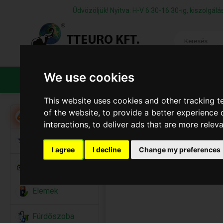
Üdvözöljük! Nyitva: H-V 6:30-16:30-ig, kiszolgá
We use cookies
TERMÉKEK
CÉGÜNKRŐL
ÁFS
This website uses cookies and other tracking 
of the website
,
to provide a better experience 
Akció
interactions
,
to deliver ads that are more relev
Alkalmi Kellékek
I agree
I decline
Change my preferences
Bicikli
Elemek
Fürdőszoba