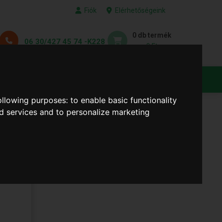
Fiók
Elérhetőségeink
0 db termék
06 30/427 45 74 -K228
0 Ft
KEDVENC TERMÉKEID
following purposes:
to enable basic functionality
nd services and to personalize marketing