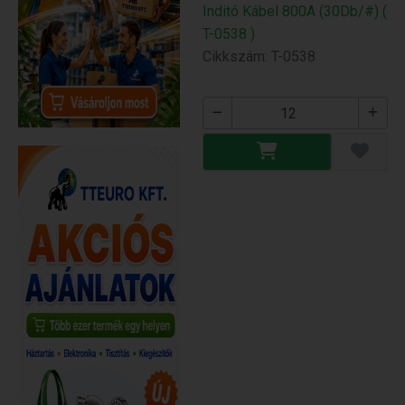
Inditó Kábel 800A (30Db/#) (
T-0538 )
Cikkszám: T-0538