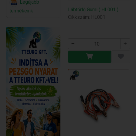
Legújabb
Lábtörlő Gumi ( HL001 )
termékeink
Cikkszám: HL001