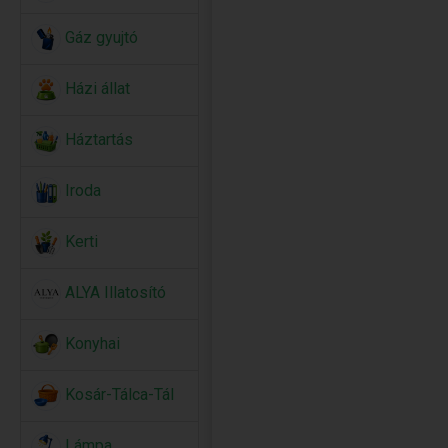
Gáz gyujtó
Házi állat
Háztartás
Iroda
Kerti
ALYA Illatosító
Konyhai
Kosár-Tálca-Tál
Lámpa