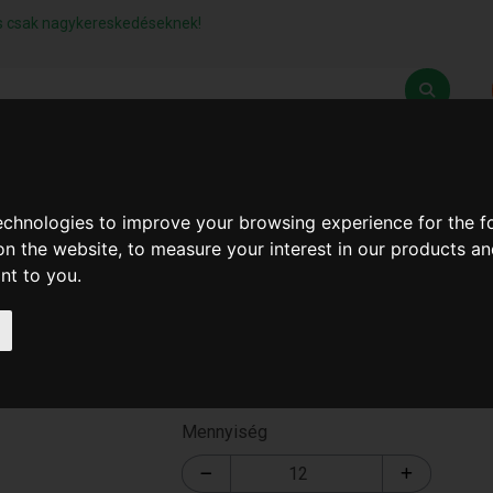
lás csak nagykereskedéseknek!
Z
SZÁLLÍTÁSI FELTÉTELEK
ELÉRHETŐSÉGEINK
technologies to improve your browsing experience for the 
on the website
,
to measure your interest in our products a
ant to you
.
Fali Maxtrica ( T-2149 )
T-2149
Mennyiség