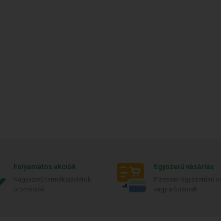
Folyamatos akciók
Egyszerű vásárlás
Nagyszerű termékajánlatok,
Fizessen egyszerűen on
promóciók
vagy a futárnak