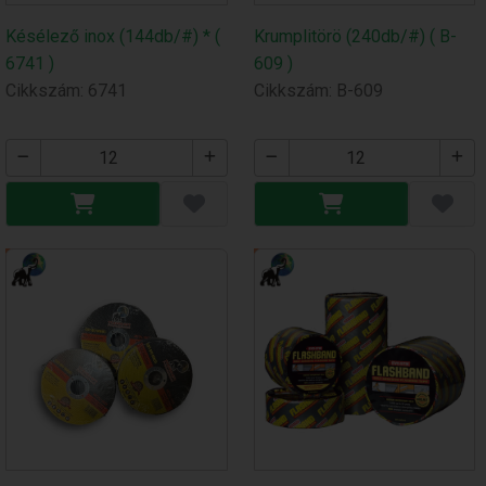
Késélező inox (144db/#) * (
Krumplitörö (240db/#) ( B-
6741 )
609 )
Cikkszám: 6741
Cikkszám: B-609