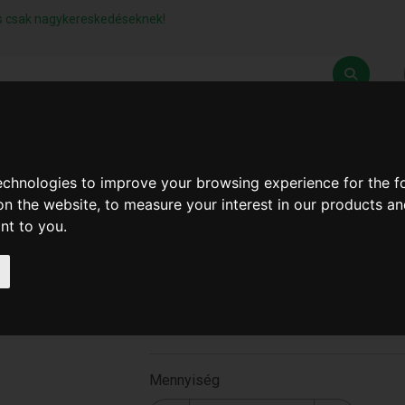
lás csak nagykereskedéseknek!
Z
SZÁLLÍTÁSI FELTÉTELEK
ELÉRHETŐSÉGEINK
technologies to improve your browsing experience for the 
on the website
,
to measure your interest in our products a
ant to you
.
Vidiás Fafűrészlap 300.
(30Db/Kt) ( B-1134 )
B-1134
Mennyiség