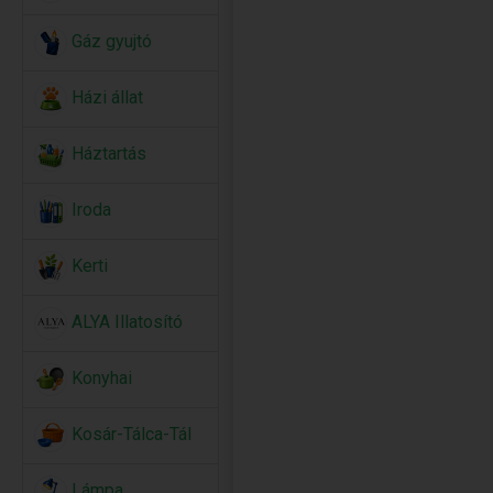
Gáz gyujtó
Házi állat
Háztartás
Iroda
Kerti
ALYA Illatosító
Konyhai
Kosár-Tálca-Tál
Lámpa