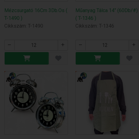
Mézcsurgató 16Cm 3Db.Os (
Műanyag Tálca 14" (60Db/#)
T-1490 )
( T-1346 )
Cikkszám: T-1490
Cikkszám: T-1346