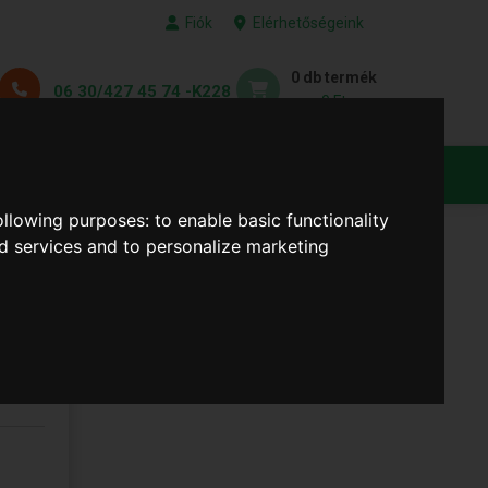
Fiók
Elérhetőségeink
0 db termék
06 30/427 45 74 -K228
0 Ft
KEDVENC TERMÉKEID
following purposes:
to enable basic functionality
nd services and to personalize marketing
Mm