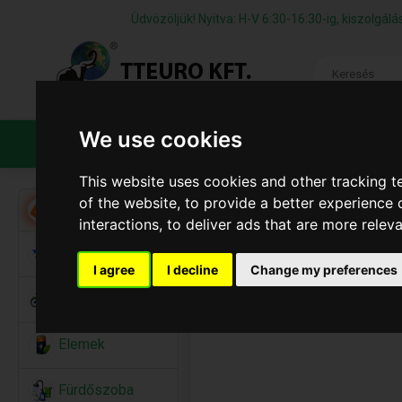
Üdvözöljük! Nyitva: H-V 6:30-16:30-ig, kiszolgá
We use cookies
TERMÉKEK
CÉGÜNKRŐL
ÁFS
This website uses cookies and other tracking 
of the website
,
to provide a better experience 
Akció
interactions
,
to deliver ads that are more relev
Alkalmi Kellékek
I agree
I decline
Change my preferences
Bicikli
Elemek
Fürdőszoba