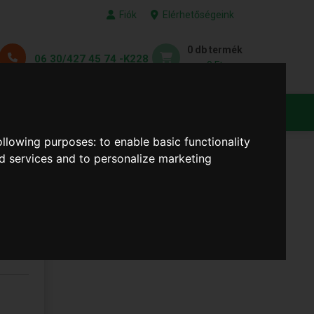
Fiók
Elérhetőségeink
0 db termék
06 30/427 45 74 -K228
0 Ft
KEDVENC TERMÉKEID
following purposes:
to enable basic functionality
nd services and to personalize marketing
m (