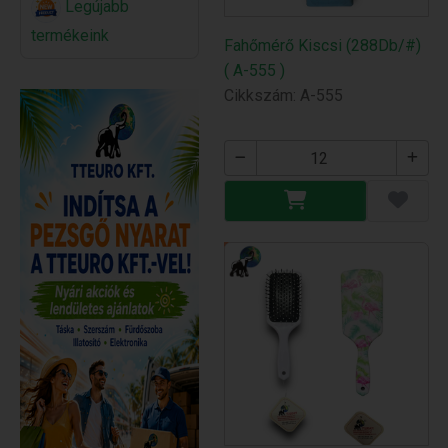
Legújabb
termékeink
Fahőmérő Kiscsi (288Db/#)
( A-555 )
Cikkszám: A-555