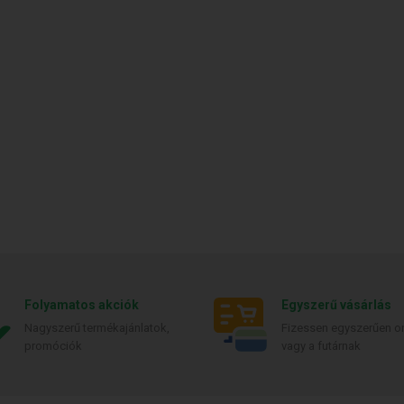
Folyamatos akciók
Egyszerű vásárlás
Nagyszerű termékajánlatok,
Fizessen egyszerűen on
promóciók
vagy a futárnak