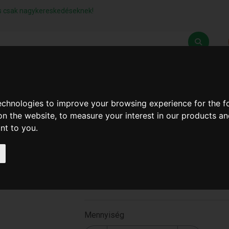
lás csak nagykereskedéseknek!
Z
SZÁLLÍTÁSI FELTÉTELEK
ELÉRHETŐSÉGEINK
technologies to improve your browsing experience for the 
on the website
,
to measure your interest in our products a
ant to you
.
Vidiás Fafűrészlap 110.M
B-537 )
B-537
Mennyiség