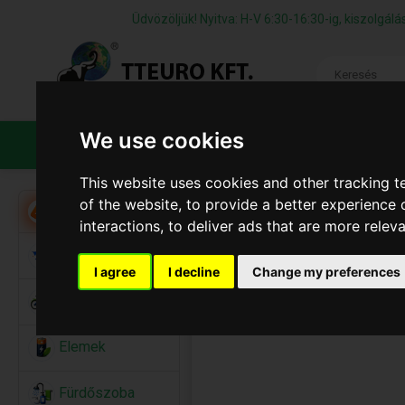
Üdvözöljük! Nyitva: H-V 6:30-16:30-ig, kiszolgá
We use cookies
TERMÉKEK
CÉGÜNKRŐL
ÁFS
This website uses cookies and other tracking 
of the website
,
to provide a better experience 
Akció
interactions
,
to deliver ads that are more relev
Alkalmi Kellékek
I agree
I decline
Change my preferences
Bicikli
Elemek
Fürdőszoba