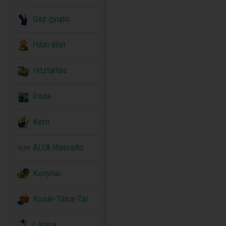
Gáz gyujtó
Házi állat
Háztartás
Iroda
Kerti
ALYA Illatosító
Konyhai
Kosár-Tálca-Tál
Lámpa