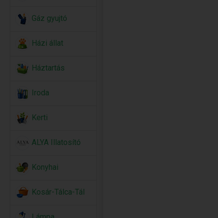
Gáz gyujtó
Házi állat
Háztartás
Iroda
Kerti
ALYA Illatosító
Konyhai
Kosár-Tálca-Tál
Lámpa