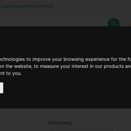
lás csak nagykereskedéseknek!
Z
SZÁLLÍTÁSI FELTÉTELEK
ELÉRHETŐSÉGEINK
technologies to improve your browsing experience for the 
on the website
,
to measure your interest in our products a
ant to you
.
Öntapadós Akasztó 2.Db
( T-0046 )
T-0046
Mennyiség