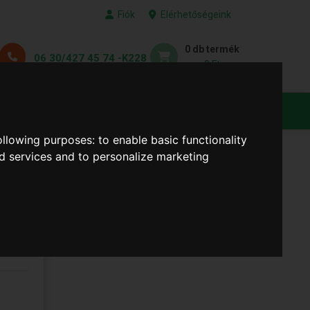
Fiók
Elérhetőségeink
0 db termék
06 30/427 45 74 -K228
0 Ft
KEDVENC TERMÉKEID
following purposes:
to enable basic functionality
nd services and to personalize marketing
 Fém