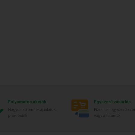
Folyamatos akciók
Egyszerű vásárlás
Nagyszerű termékajánlatok,
Fizessen egyszerűen on
promóciók
vagy a futárnak