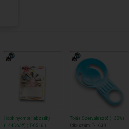
Habkinyomó(Habzsák)
Tojás Szétválasztó ( -30%)
(144Db/#) ( T-0518 )
Cikkszám: T-1638