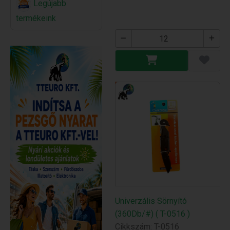
Legújabb
termékeink
Univerzális Sörnyító
(360Db/#) ( T-0516 )
Cikkszám: T-0516