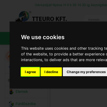
Üdvözöljük! Nyitva: H-V 6:30-16:30-ig, kiszolgá
We use cookies
TERMÉKEK
CÉGÜNKRŐL
ÁFS
This website uses cookies and other tracking 
of the website
,
to provide a better experience 
Akció
interactions
,
to deliver ads that are more relev
Alkalmi Kellékek
I agree
I decline
Change my preferences
Bicikli
Elemek
Fürdőszoba