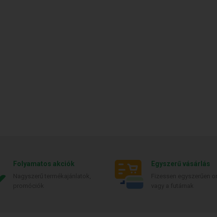
Folyamatos akciók
Egyszerű vásárlás
Nagyszerű termékajánlatok,
Fizessen egyszerűen on
promóciók
vagy a futárnak