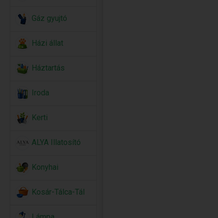
Gáz gyujtó
Házi állat
Háztartás
Iroda
Kerti
ALYA Illatosító
Konyhai
Kosár-Tálca-Tál
Lámpa