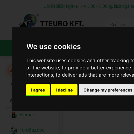
Üdvözöljük! Nyitva: H-V 6:30-16:30-ig, kiszolgá
We use cookies
TERMÉKEK
CÉGÜNKRŐL
ÁFS
This website uses cookies and other tracking 
of the website
,
to provide a better experience 
Akció
interactions
,
to deliver ads that are more relev
Alkalmi Kellékek
I agree
I decline
Change my preferences
Bicikli
Elemek
Fürdőszoba