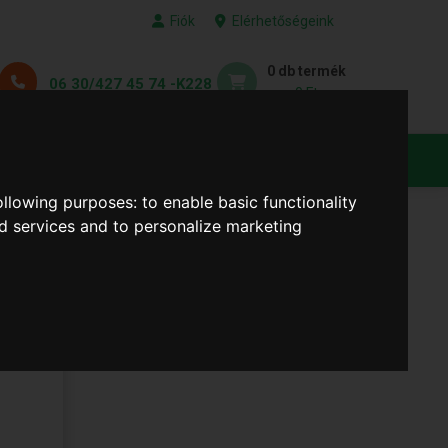
Fiók
Elérhetőségeink
0 db termék
06 30/427 45 74 -K228
0 Ft
KEDVENC TERMÉKEID
following purposes:
to enable basic functionality
nd services and to personalize marketing