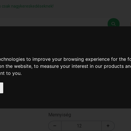
lás csak nagykereskedéseknek!
Z
SZÁLLÍTÁSI FELTÉTELEK
ELÉRHETŐSÉGEINK
technologies to improve your browsing experience for the 
on the website
,
to measure your interest in our products a
ant to you
.
Mű Állvány ( -40%)
T-1662
Mennyiség