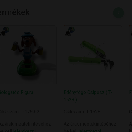
Termékek
Bologatós Figura
Edényfógó Csipesz ( T-
F
1528 )
Cikkszám: T-1769-2
Cikkszám: T-1528
C
Az árak megtekintéséhez
Az árak megtekintéséhez
A
be kell
jelentkezni
be kell
jelentkezni
b