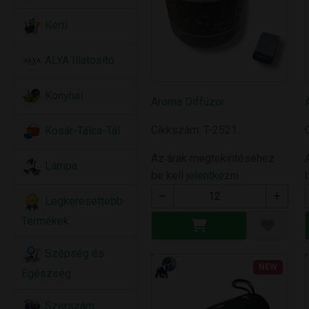
Kerti
ALYA Illatosító
Konyhai
Aroma Diffúzor
Cikkszám: T-2521
Kosár-Tálca-Tál
Az árak megtekintéséhez
Lámpa
be kell
jelentkezni
Legkeresettebb
Termékek
Szépség és
NEW
Egészség
Szerszám