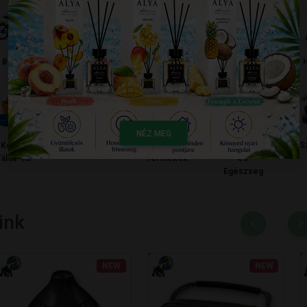
Bicikli
Elemek
Fürdőszoba
Gáz gyujtó
H
NÉZ MEG
Kosár-
Lámpa
Legkeresettebb
Szépség
S
Tálca-Tál
Termékek
és
Egészség
ink
NEW
NEW