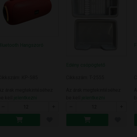
Bluetooth Hangszoró
F
Edény csöpögtető
Cikkszám: KP-585
Cikkszám: T-2555
C
Az árak megtekintéséhez
Az árak megtekintéséhez
A
be kell
jelentkezni
be kell
jelentkezni
b