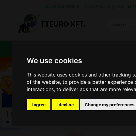
Üdvözöljük! Nyitva: H-V 6:30-16:30-ig, kiszolgá
TERMÉKEK
CÉGÜNKRŐL
ÁFS
We use cookies
This website uses cookies and other tracking 
of the website
,
to provide a better experience 
interactions
,
to deliver ads that are more relev
I agree
I decline
Change my preferences