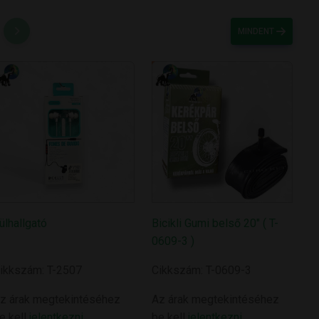
MINDENT
ülhallgató
Bicikli Gumi belső 20" ( T-
0609-3 )
ikkszám: T-2507
Cikkszám: T-0609-3
z árak megtekintéséhez
Az árak megtekintéséhez
e kell
jelentkezni
be kell
jelentkezni