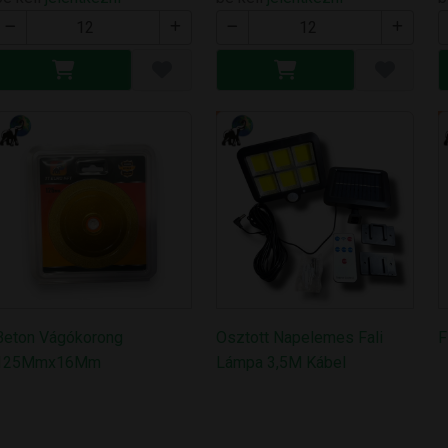
Beton Vágókorong
Osztott Napelemes Fali
F
125Mmx16Mm
Lámpa 3,5M Kábel