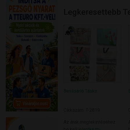
Legkeresettebb 
Bevásárló Táska
Cikkszám: T-2819
Az árak megtekintéséhez
be kell
jelentkezni