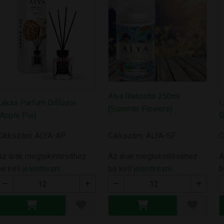
Alya Illatosító 250ml
Lakás Parfüm Diffúzor
L
(Summer Flowers)
(Apple Pie)
G
Cikkszám: ALYA-AP
Cikkszám: ALYA-SF
C
Az árak megtekintéséhez
Az árak megtekintéséhez
A
be kell
jelentkezni
be kell
jelentkezni
b