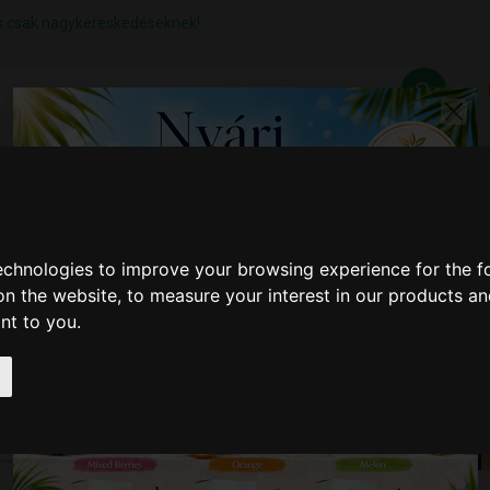
lás csak nagykereskedéseknek!
Z
SZÁLLÍTÁSI FELTÉTELEK
ELÉRHETŐSÉGEINK
technologies to improve your browsing experience for the 
on the website
,
to measure your interest in our products a
ant to you
.