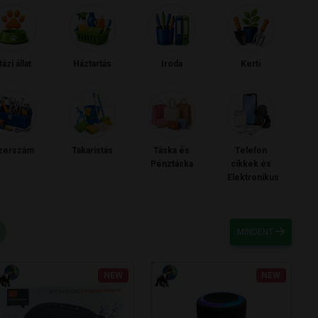
ázi állat
Háztartás
Iroda
Kerti
zerszám
Takaristás
Táska és
Telefon
Pénztáska
cikkek és
Elektronikus
MINDENT
NEW
NEW