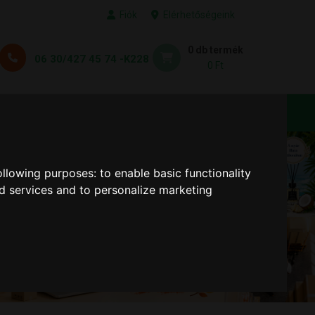
Fiók
Elérhetőségeink
0 db termék
06 30/427 45 74 -K228
0 Ft
KEDVENC TERMÉKEID
following purposes:
to enable basic functionality
nd services and to personalize marketing