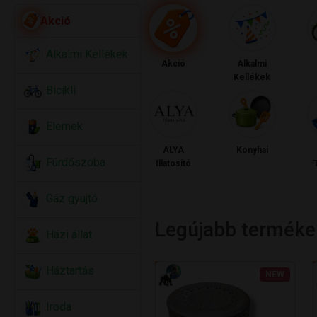
Akció
Alkalmi Kellékek
Akció
Alkalmi
Kellékek
Bicikli
Elemek
ALYA
Konyhai
Fürdőszoba
Illatosító
Gáz gyujtó
Legújabb terméke
Házi állat
Háztartás
NEW
Iroda