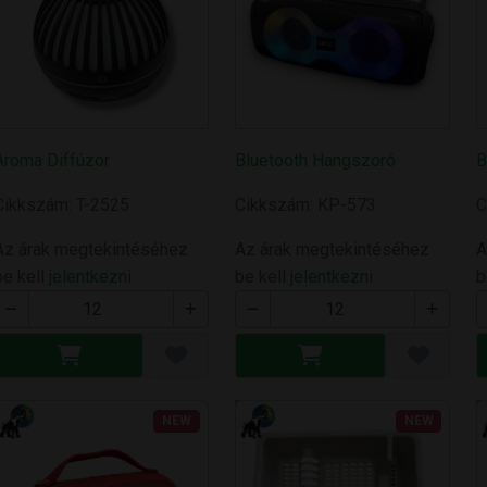
Aroma Diffúzor
Bluetooth Hangszoró
B
Cikkszám: T-2525
Cikkszám: KP-573
C
Az árak megtekintéséhez
Az árak megtekintéséhez
A
be kell
jelentkezni
be kell
jelentkezni
b
NEW
NEW