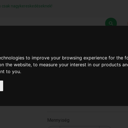
lás csak nagykereskedéseknek!
Z
SZÁLLÍTÁSI FELTÉTELEK
ELÉRHETŐSÉGEINK
technologies to improve your browsing experience for the 
on the website
,
to measure your interest in our products a
ant to you
.
Kávéfőző Rozsdamentes 
Sz ** (24Db/#) ( ká6i )
ká6i
Mennyiség