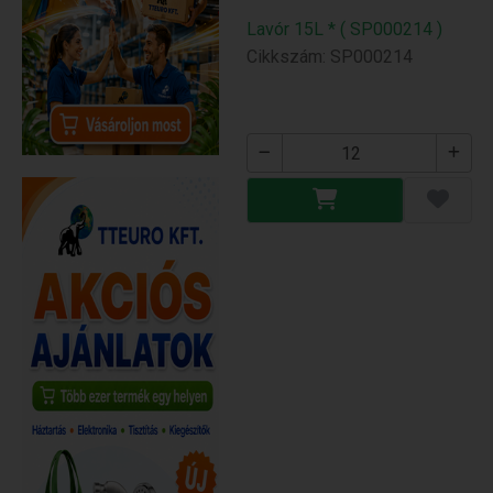
Lavór 15L * ( SP000214 )
Cikkszám: SP000214