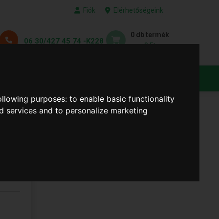
Fiók
Elérhetőségeink
0 db termék
06 30/427 45 74 -K228
0 Ft
KEDVENC TERMÉKEID
following purposes:
to enable basic functionality
nd services and to personalize marketing
6.