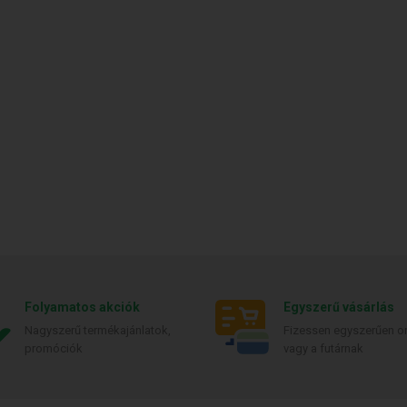
Folyamatos akciók
Egyszerű vásárlás
Nagyszerű termékajánlatok,
Fizessen egyszerűen on
promóciók
vagy a futárnak