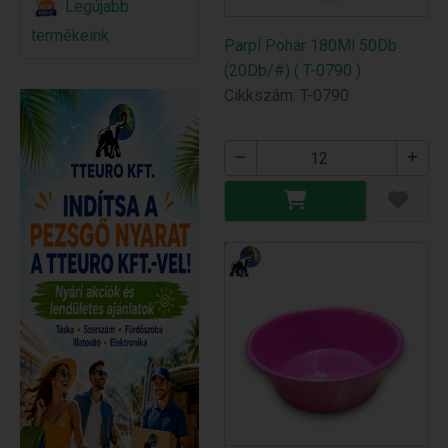
Legújabb
termékeink
Parpí Pohár 180Ml 50Db
(20Db/#) ( T-0790 )
Cikkszám: T-0790