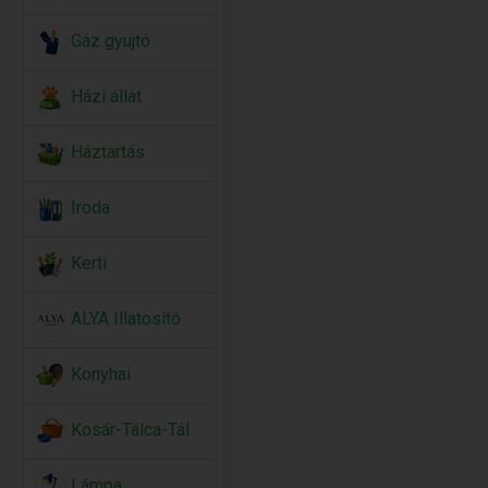
Gáz gyujtó
Házi állat
Háztartás
Iroda
Kerti
ALYA Illatosító
Konyhai
Kosár-Tálca-Tál
Lámpa