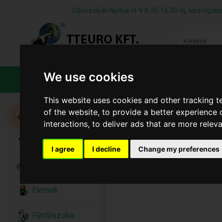
Üdvözöljük! Nyitva: H-V 6:30-16:30-ig, kiszolgá
We use cookies
TERMÉKEK
CÉGÜNKRŐL
ÁFS
This website uses cookies and other tracking 
of the website
,
to provide a better experience 
Akció
interactions
,
to deliver ads that are more relev
Alkalmi Kellékek
I agree
I decline
Change my preferences
Bicikli
Elemek
Fürdőszoba