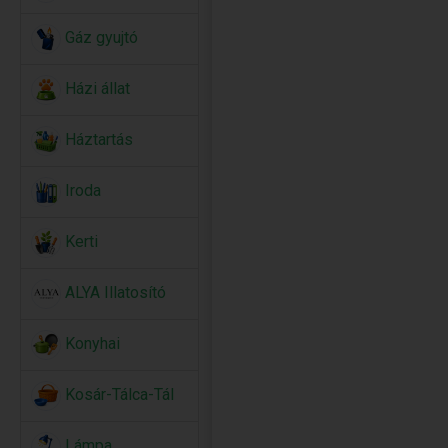
Gáz gyujtó
Házi állat
Háztartás
Iroda
Kerti
ALYA Illatosító
Konyhai
Kosár-Tálca-Tál
Lámpa