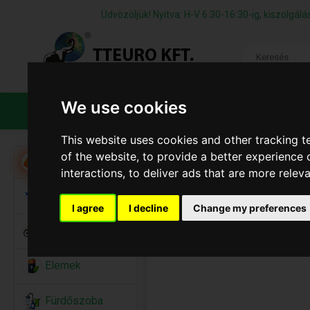
Üdvözöljük! Nyitva: H-V 6:30-16:30-ig, kiszolgá
We use cookies
TERMÉKEK
CÉGÜNKRŐL
ÁFS
This website uses cookies and other tracking 
of the website
,
to provide a better experience 
Akció
interactions
,
to deliver ads that are more relev
Alkalmi Kellékek
I agree
I decline
Change my preferences
Bicikli
Elemek
Fürdőszoba