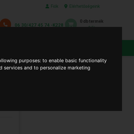
Fiók
Elérhetőségeink
0 db termék
06 30/427 45 74 -K228
0 Ft
KEDVENC TERMÉKEID
following purposes:
to enable basic functionality
nd services and to personalize marketing