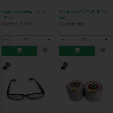
Ragasztó Szallag 6Db.Os
Kávéfőző 6.Sz **(36Db/#) (
(-20%)
ká6 )
Cikkszám: T-0660
Cikkszám: ká6