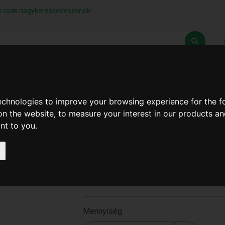
lás csak nagykereskedéseknek!
Z
SZÁLLÍTÁSI FELTÉTELEK
ELÉRHETŐSÉGEINK
technologies to improve your browsing experience for the 
on the website
,
to measure your interest in our products a
ant to you
.
Kávékiöntő 3Db Inox
(60Db/#) ( T-0477-1 )
T-0477-1
Mennyiség