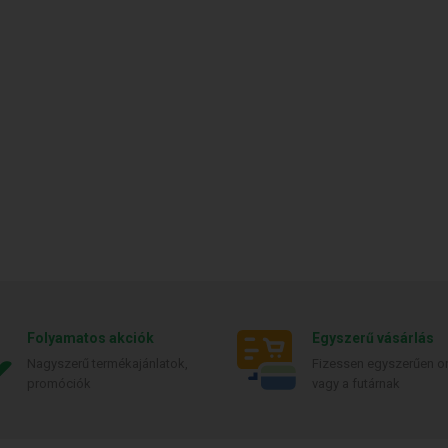
Folyamatos akciók
Egyszerű vásárlás
Nagyszerű termékajánlatok,
Fizessen egyszerűen on
promóciók
vagy a futárnak