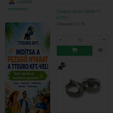
Legújabb
termékeink
Szegedi Gyufa 100Db * (
G179 )
Cikkszám: G179