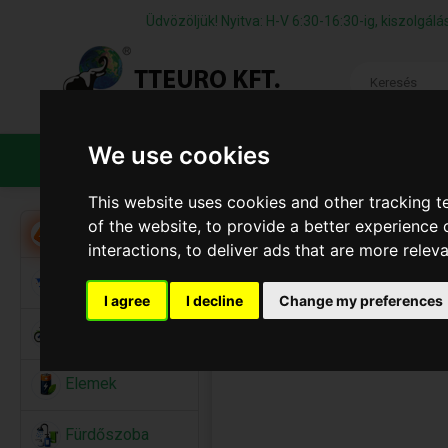
Üdvözöljük! Nyitva: H-V 6:30-16:30-ig, kiszolgá
We use cookies
TERMÉKEK
CÉGÜNKRŐL
ÁFS
This website uses cookies and other tracking 
of the website
,
to provide a better experience 
Akció
interactions
,
to deliver ads that are more relev
Alkalmi Kellékek
I agree
I decline
Change my preferences
Bicikli
Elemek
Fürdőszoba