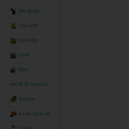
Gáz gyujtó
Házi állat
Háztartás
Iroda
Kerti
ALYA Illatosító
Konyhai
Kosár-Tálca-Tál
Lámpa