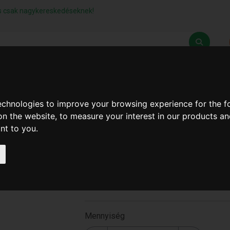
lás csak nagykereskedéseknek!
Z
SZÁLLÍTÁSI FELTÉTELEK
ELÉRHETŐSÉGEINK
technologies to improve your browsing experience for the 
on the website
,
to measure your interest in our products a
ant to you
.
Fröccsenésgátló Nyeles (
450 )
A-450
Mennyiség