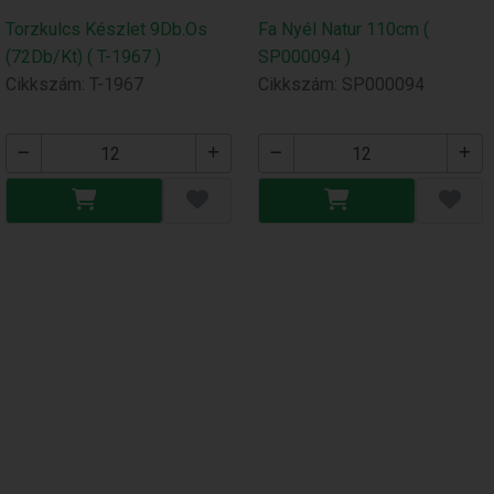
Torzkulcs Készlet 9Db.Os
Fa Nyél Natur 110cm (
(72Db/Kt) ( T-1967 )
SP000094 )
Cikkszám: T-1967
Cikkszám: SP000094