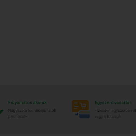
Folyamatos akciók
Egyszerű vásárlás
Nagyszerű termékajánlatok,
Fizessen egyszerűen on
promóciók
vagy a futárnak