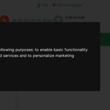
Fiók
Elérhetőségeink
0 db termék
06 30/427 45 74 -K228
0 Ft
KEDVENC TERMÉKEID
following purposes:
to enable basic functionality
nd services and to personalize marketing
 A-