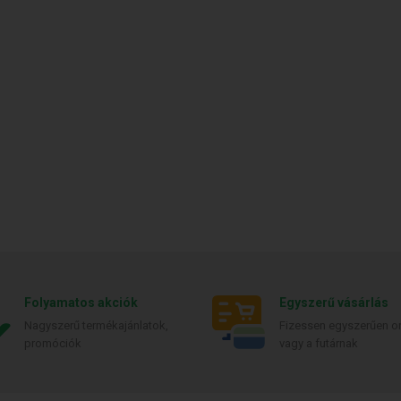
Folyamatos akciók
Egyszerű vásárlás
Nagyszerű termékajánlatok,
Fizessen egyszerűen on
promóciók
vagy a futárnak