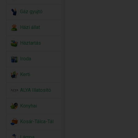
Gáz gyujtó
Házi állat
Háztartás
Iroda
Kerti
ALYA Illatosító
Konyhai
Kosár-Tálca-Tál
Lámpa