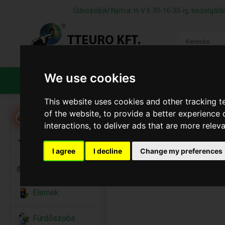
Üdvözöljük! Nyitva: H-V 6:30-16:30-ig, kiszolgá
We use cookies
TERMÉKEK
CÉGÜNKRŐL
ÁFS
This website uses cookies and other tracking 
of the website
,
to provide a better experience 
Akció
interactions
,
to deliver ads that are more relev
Alkalmi Kellékek
I agree
I decline
Change my preferences
Bicikli
Elemek
Fürdőszoba