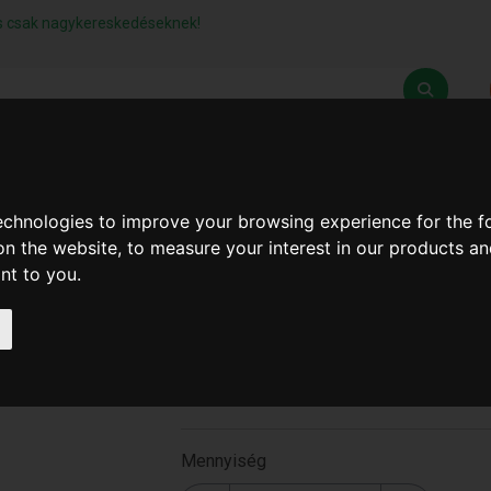
lás csak nagykereskedéseknek!
Z
SZÁLLÍTÁSI FELTÉTELEK
ELÉRHETŐSÉGEINK
technologies to improve your browsing experience for the 
on the website
,
to measure your interest in our products a
ant to you
.
Fagyikanál (144db/#) ( T-
0276 )
T-0276
Mennyiség