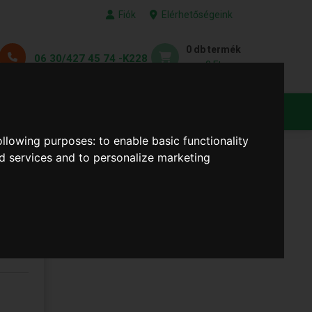
Fiók
Elérhetőségeink
0 db termék
06 30/427 45 74 -K228
0 Ft
KEDVENC TERMÉKEID
following purposes:
to enable basic functionality
nd services and to personalize marketing