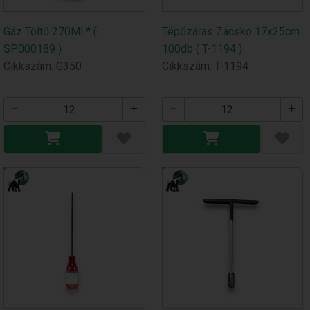
Gáz Töltő 270Ml * (
Tépőzáras Zacsko 17x25cm
SP000189 )
100db ( T-1194 )
Cikkszám: G350
Cikkszám: T-1194