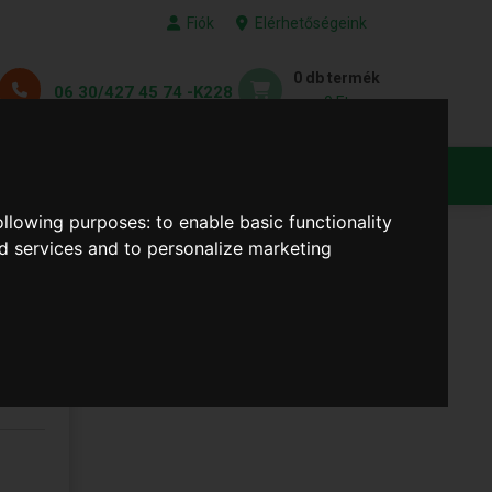
Fiók
Elérhetőségeink
0 db termék
06 30/427 45 74 -K228
0 Ft
KEDVENC TERMÉKEID
following purposes:
to enable basic functionality
nd services and to personalize marketing
-