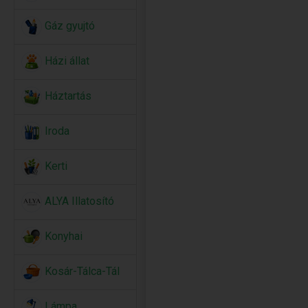
Gáz gyujtó
Házi állat
Háztartás
Iroda
Kerti
ALYA Illatosító
Konyhai
Kosár-Tálca-Tál
Lámpa