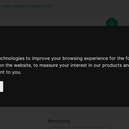
lás csak nagykereskedéseknek!
Z
SZÁLLÍTÁSI FELTÉTELEK
ELÉRHETŐSÉGEINK
technologies to improve your browsing experience for the 
on the website
,
to measure your interest in our products a
ant to you
.
Csőfogó 1,5" (24db/#) ( B
315 )
B-315
Mennyiség