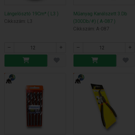
Lángelósztó 19Cm* ( L3 )
Műanyag Kanálszett 3.Db
Cikkszám: L3
(300Db/#) ( A-087 )
Cikkszám: A-087