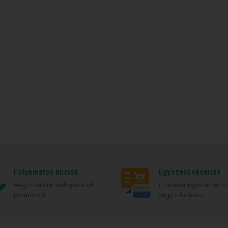
Folyamatos akciók
Egyszerű vásárlás
Nagyszerű termékajánlatok,
Fizessen egyszerűen on
promóciók
vagy a futárnak