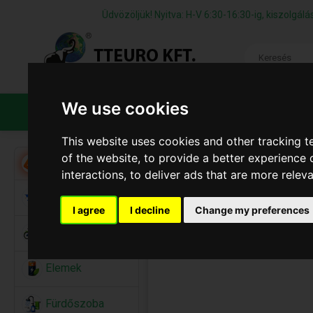
Üdvözöljük! Nyitva: H-V 6:30-16:30-ig, kiszolgá
We use cookies
TERMÉKEK
CÉGÜNKRŐL
ÁFS
This website uses cookies and other tracking 
of the website
,
to provide a better experience 
Akció
interactions
,
to deliver ads that are more relev
Alkalmi Kellékek
I agree
I decline
Change my preferences
Bicikli
Elemek
Fürdőszoba