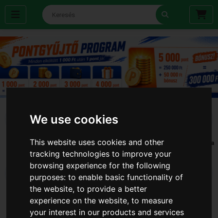
We use cookies
This website uses cookies and other
Akció
Alkalmi
Bicikli
Elemek
Fürdőszoba
tracking technologies to improve your
Kellékek
browsing experience for the following
purposes:
to enable basic functionality of
the website
,
to provide a better
Gáz gyujtó
Házi állat
Háztartás
Iroda
Kerti
experience on the website
,
to measure
your interest in our products and services