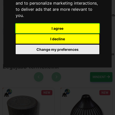
and to personalize marketing interactions
,
to deliver ads that are more relevant to
you
.
ALYA
Konyhai
Kosár-
Lámpa
Legkeresett
Illatosító
Tálca-Tál
Termékek
I agree
I decline
Szépség
Szerszám
Takaristás
Táska és
Telefon
Change my preferences
és
Pénztáska
cikkek és
Egészség
Elektronikus
Legújabb termékeink
MINDENT
NEW
NEW