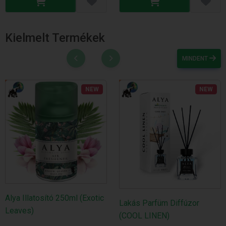
Kielmelt Termékek
MINDENT
NEW
NEW
Alya Illatosító 250ml (Exotic
Lakás Parfüm Diffúzor
Leaves)
(COOL LINEN)