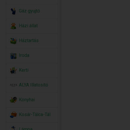
Gáz gyujtó
Házi állat
Háztartás
Iroda
Kerti
ALYA Illatosító
Konyhai
Kosár-Tálca-Tál
Lámpa