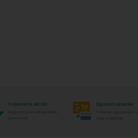
Folyamatos akciók
Egyszerű vásárlás
Nagyszerű termékajánlatok,
Fizessen egyszerűen on
promóciók
vagy a futárnak