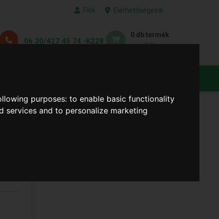
Fiók
Elérhetőségeink
0 db termék
06 30/427 45 74 -K228
0 Ft
KEDVENC TERMÉKEID
following purposes:
to enable basic functionality
nd services and to personalize marketing
 B-