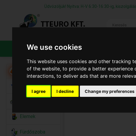
Üdvözöljük! Nyitva: H-V 6:30-16:30-ig, kiszolgá
We use cookies
TERMÉKEK
CÉGÜNKRŐL
ÁFS
This website uses cookies and other tracking 
of the website
,
to provide a better experience 
Akció
interactions
,
to deliver ads that are more relev
Alkalmi Kellékek
I agree
I decline
Change my preferences
Bicikli
Elemek
Fürdőszoba