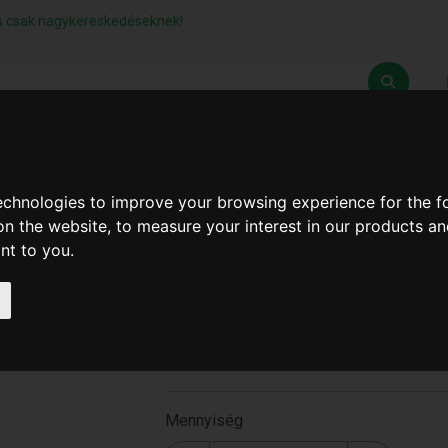
lás csak nagykereskedéseknek!
Z
SZÁLLÍTÁSI FELTÉTELEK
ELÉRHETŐSÉGEINK
technologies to improve your browsing experience for the 
on the website
,
to measure your interest in our products a
ant to you
.
1"-Os Golyós Átfolyó Csap
B Dg ( A-910 )
A-910
Mennyiség