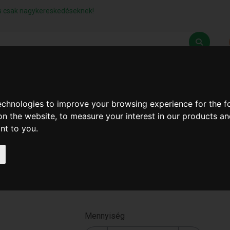
lás csak nagykereskedéseknek!
Z
SZÁLLÍTÁSI FELTÉTELEK
ELÉRHETŐSÉGEINK
technologies to improve your browsing experience for the 
on the website
,
to measure your interest in our products a
ant to you
.
Műanyag Tálca 13" (96Db/
T-1344 )
T-1344
Mennyiség