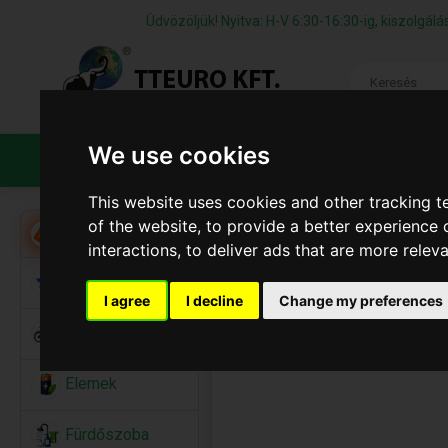
Üdvözöljük! Nyitva: H-V 6:30-16:30-ig, kiszolgá
We use cookies
TERMÉKEK
CÉGÜNKRŐL
ÁFS
This website uses cookies and other tracking 
of the website
,
to provide a better experience 
Akció
interactions
,
to deliver ads that are more relev
Alkalmi Kellékek
I agree
I decline
Change my preferences
Bicikli
Elemek
Fürdőszoba