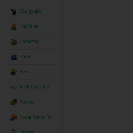
Gáz gyujtó
Házi állat
Háztartás
Iroda
Kerti
ALYA Illatosító
Konyhai
Kosár-Tálca-Tál
Lámpa