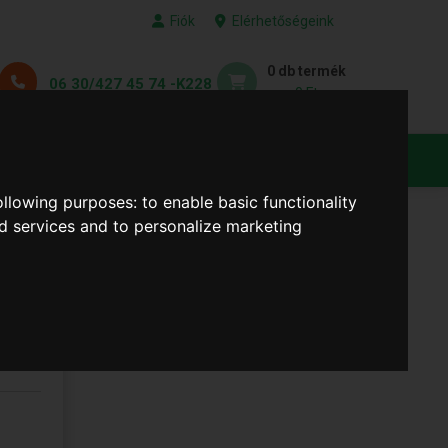
Fiók
Elérhetőségeink
0 db termék
06 30/427 45 74 -K228
0 Ft
KEDVENC TERMÉKEID
following purposes:
to enable basic functionality
nd services and to personalize marketing
#) (