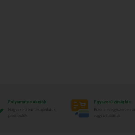
Folyamatos akciók
Egyszerű vásárlás
Nagyszerű termékajánlatok,
Fizessen egyszerűen on
promóciók
vagy a futárnak