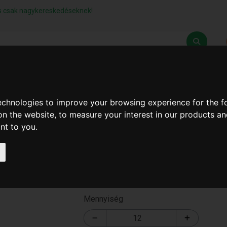
lás csak nagykereskedéseknek!
Z
SZÁLLÍTÁSI FELTÉTELEK
ELÉRHETŐSÉGEINK
technologies to improve your browsing experience for the 
on the website
,
to measure your interest in our products a
ant to you
.
Szenzoros Utcai Lámpa
T-2477
Mennyiség