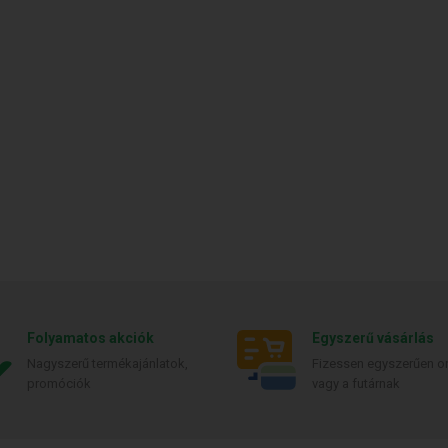
Folyamatos akciók
Egyszerű vásárlás
Nagyszerű termékajánlatok,
Fizessen egyszerűen on
promóciók
vagy a futárnak