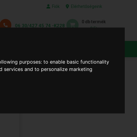
Fiók
Elérhetőségeink
0 db termék
06 30/427 45 74 -K228
0 Ft
KEDVENC TERMÉKEID
following purposes:
to enable basic functionality
nd services and to personalize marketing