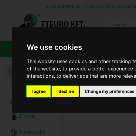
Üdvözöljük! Nyitva: H-V 6:30-16:30-ig, kiszolgá
We use cookies
TERMÉKEK
CÉGÜNKRŐL
ÁFS
This website uses cookies and other tracking 
of the website
,
to provide a better experience 
Akció
interactions
,
to deliver ads that are more relev
Alkalmi Kellékek
I agree
I decline
Change my preferences
Bicikli
Elemek
Fürdőszoba