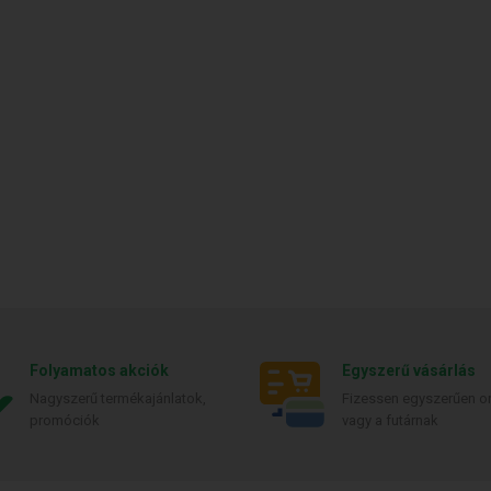
Folyamatos akciók
Egyszerű vásárlás
Nagyszerű termékajánlatok,
Fizessen egyszerűen on
promóciók
vagy a futárnak