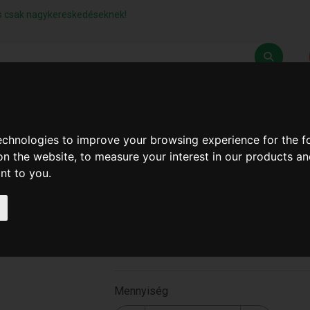
lás csak nagykereskedéseknek!
Z
SZÁLLÍTÁSI FELTÉTELEK
ELÉRHETŐSÉGEINK
technologies to improve your browsing experience for the 
on the website
,
to measure your interest in our products a
ant to you
.
Napelemes Kézi Lámpa
Többfunkciós
T-2469
Mennyiség