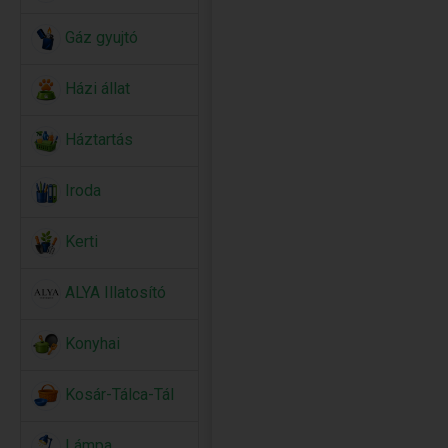
Gáz gyujtó
Házi állat
Háztartás
Iroda
Kerti
ALYA Illatosító
Konyhai
Kosár-Tálca-Tál
Lámpa