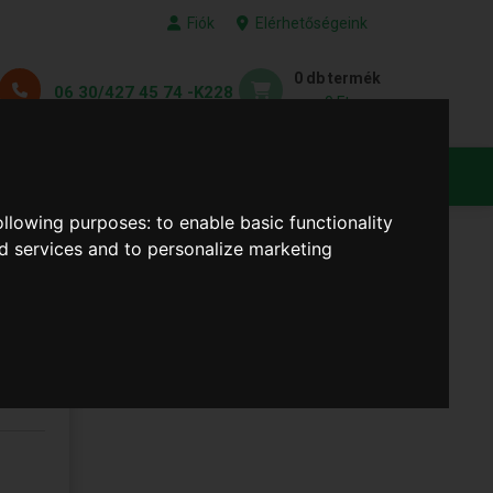
Fiók
Elérhetőségeink
0 db termék
06 30/427 45 74 -K228
0 Ft
KEDVENC TERMÉKEID
following purposes:
to enable basic functionality
nd services and to personalize marketing