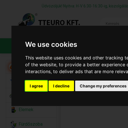
Üdvözöljük! Nyitva: H-V 6:30-16:30-ig, kiszolgá
We use cookies
TERMÉKEK
CÉGÜNKRŐL
ÁFS
This website uses cookies and other tracking 
of the website
,
to provide a better experience 
Akció
interactions
,
to deliver ads that are more relev
Alkalmi Kellékek
I agree
I decline
Change my preferences
Bicikli
Elemek
Fürdőszoba