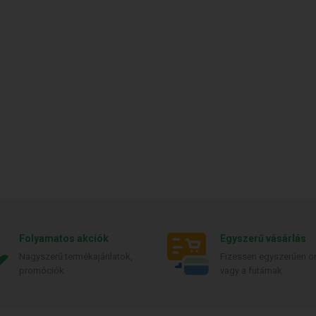
Folyamatos akciók
Egyszerű vásárlás
Nagyszerű termékajánlatok,
Fizessen egyszerűen on
promóciók
vagy a futárnak