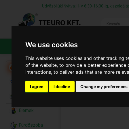
Üdvözöljük! Nyitva: H-V 6:30-16:30-ig, kiszolgá
We use cookies
TERMÉKEK
CÉGÜNKRŐL
ÁFS
This website uses cookies and other tracking 
of the website
,
to provide a better experience 
Akció
interactions
,
to deliver ads that are more relev
Alkalmi Kellékek
I agree
I decline
Change my preferences
Bicikli
Elemek
Fürdőszoba