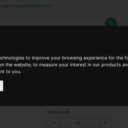
lás csak nagykereskedéseknek!
Z
SZÁLLÍTÁSI FELTÉTELEK
ELÉRHETŐSÉGEINK
technologies to improve your browsing experience for the 
on the website
,
to measure your interest in our products a
ant to you
.
Hajvágó Gép Buddha
T-3050
Mennyiség