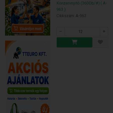
Konzervnyitó (360Db/#) ( A-
963 )
Cikkszám: A-963