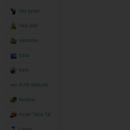
Gáz gyujtó
Házi állat
Háztartás
Iroda
Kerti
ALYA Illatosító
Konyhai
Kosár-Tálca-Tál
Lámpa