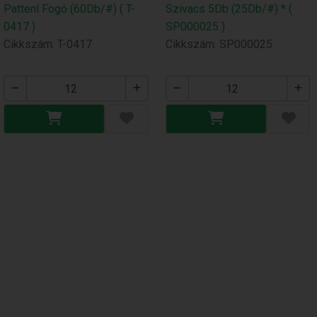
Pattenl Fogó (60Db/#) ( T-
Szivacs 5Db (25Db/#) * (
0417 )
SP000025 )
Cikkszám: T-0417
Cikkszám: SP000025