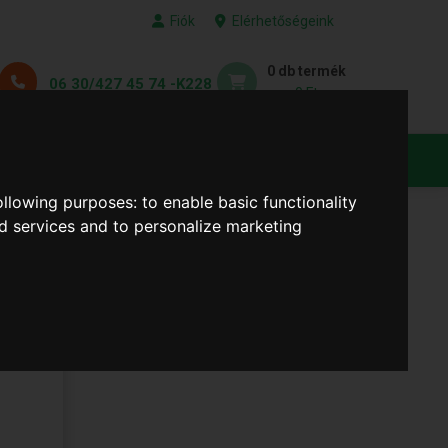
Fiók
Elérhetőségeink
0 db termék
06 30/427 45 74 -K228
0 Ft
KEDVENC TERMÉKEID
following purposes:
to enable basic functionality
nd services and to personalize marketing