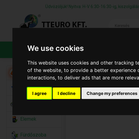
Üdvözöljük! Nyitva: H-V 6:30-16:30-ig, kiszolgá
We use cookies
TERMÉKEK
CÉGÜNKRŐL
ÁFS
This website uses cookies and other tracking 
of the website
,
to provide a better experience 
Akció
interactions
,
to deliver ads that are more relev
Alkalmi Kellékek
I agree
I decline
Change my preferences
Bicikli
Elemek
Fürdőszoba