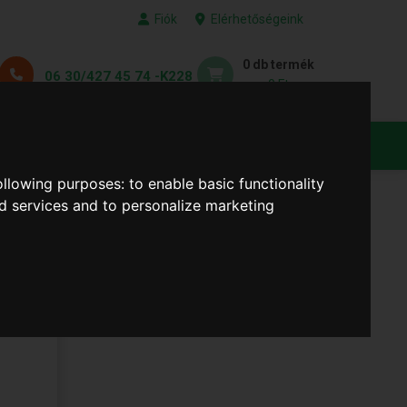
Fiók
Elérhetőségeink
0 db termék
06 30/427 45 74 -K228
0 Ft
KEDVENC TERMÉKEID
following purposes:
to enable basic functionality
nd services and to personalize marketing