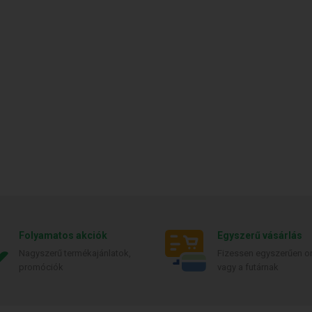
Folyamatos akciók
Egyszerű vásárlás
Nagyszerű termékajánlatok,
Fizessen egyszerűen on
promóciók
vagy a futárnak