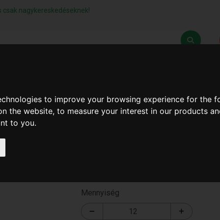
lás csak nagykereskedéseknek!
Z
SZÁLLÍTÁSI FELTÉTELEK
ELÉRHETŐSÉGEINK
technologies to improve your browsing experience for the 
on the website
,
to measure your interest in our products a
ant to you
.
Lábtörlő 38x58cm
T-2591
Mennyiség