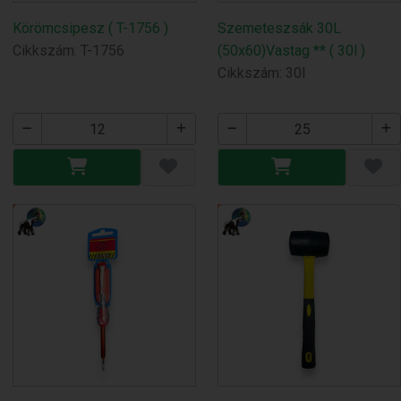
Körömcsipesz ( T-1756 )
Szemeteszsák 30L
Cikkszám: T-1756
(50x60)Vastag ** ( 30l )
Cikkszám: 30l