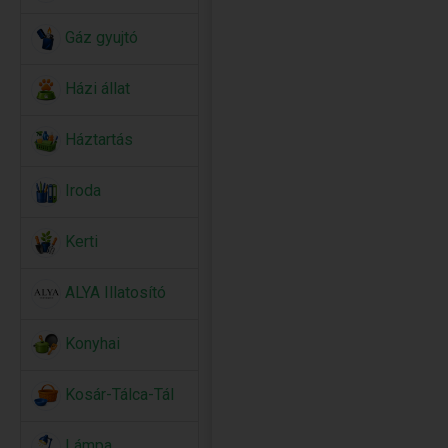
Gáz gyujtó
Házi állat
Háztartás
Iroda
Kerti
ALYA Illatosító
Konyhai
Kosár-Tálca-Tál
Lámpa