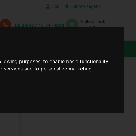
Fiók
Elérhetőségeink
0 db termék
06 30/427 45 74 -K228
0 Ft
KEDVENC TERMÉKEID
following purposes:
to enable basic functionality
nd services and to personalize marketing