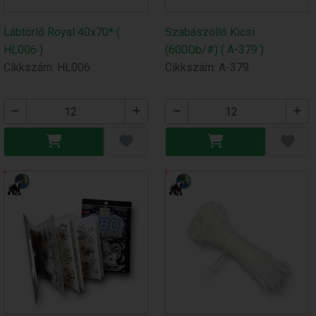
Lábtörlő Royal 40x70* (
Szabászolló Kicsi
HL006 )
(600Db/#) ( A-379 )
Cikkszám: HL006
Cikkszám: A-379