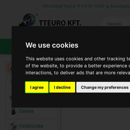
Üdvözöljük! Nyitva: H-V 6:30-16:30-ig, kiszolgá
We use cookies
TERMÉKEK
CÉGÜNKRŐL
ÁFS
This website uses cookies and other tracking 
of the website
,
to provide a better experience 
Akció
interactions
,
to deliver ads that are more relev
Alkalmi Kellékek
I agree
I decline
Change my preferences
Bicikli
Elemek
Fürdőszoba