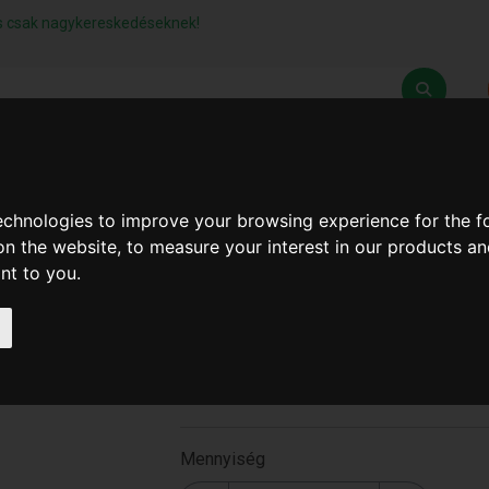
lás csak nagykereskedéseknek!
Z
SZÁLLÍTÁSI FELTÉTELEK
ELÉRHETŐSÉGEINK
technologies to improve your browsing experience for the 
on the website
,
to measure your interest in our products a
ant to you
.
Racsnis Csillag És Villás
Kulcs 6
SP000509
Mennyiség