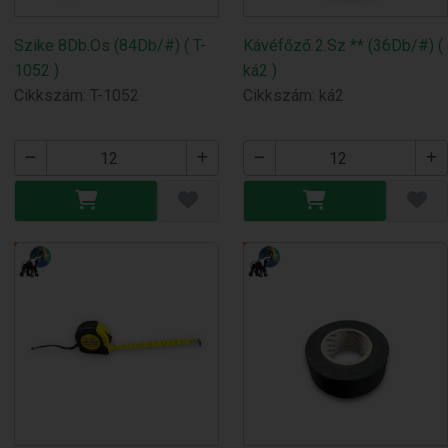
Szike 8Db.Os (84Db/#) ( T-
Kávéfőző 2.Sz ** (36Db/#) (
1052 )
ká2 )
Cikkszám: T-1052
Cikkszám: ká2