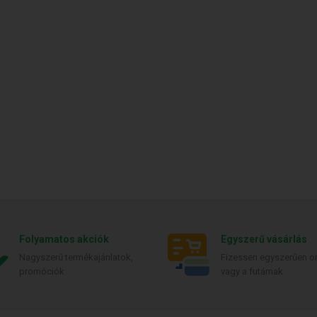
Folyamatos akciók
Egyszerű vásárlás
Nagyszerű termékajánlatok,
Fizessen egyszerűen on
promóciók
vagy a futárnak