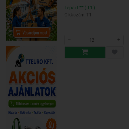
Tepsi I ** ( T1 )
Cikkszám: T1