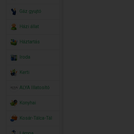
Gáz gyujtó
Házi állat
Háztartás
Iroda
Kerti
ALYA Illatosító
Konyhai
Kosár-Tálca-Tál
Lámpa