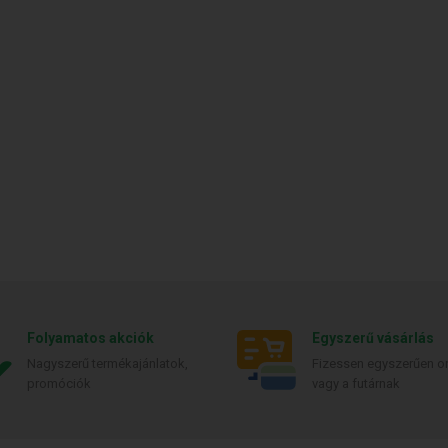
Folyamatos akciók
Egyszerű vásárlás
Nagyszerű termékajánlatok,
Fizessen egyszerűen on
promóciók
vagy a futárnak