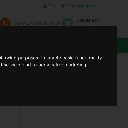
Fiók
Elérhetőségeink
0 db termék
06 30/427 45 74 -K228
0 Ft
KEDVENC TERMÉKEID
following purposes:
to enable basic functionality
nd services and to personalize marketing