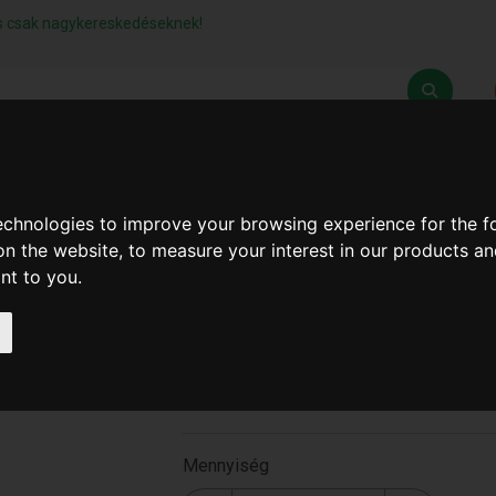
lás csak nagykereskedéseknek!
Z
SZÁLLÍTÁSI FELTÉTELEK
ELÉRHETŐSÉGEINK
technologies to improve your browsing experience for the 
on the website
,
to measure your interest in our products a
ant to you
.
Fokhagymanyomó Színes
(120Db/#) ( B-174-2 )
B-174-2
Mennyiség