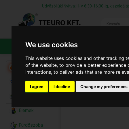
Üdvözöljük! Nyitva: H-V 6:30-16:30-ig, kiszolgá
We use cookies
TERMÉKEK
CÉGÜNKRŐL
ÁFS
This website uses cookies and other tracking 
of the website
,
to provide a better experience 
Akció
interactions
,
to deliver ads that are more relev
Alkalmi Kellékek
I agree
I decline
Change my preferences
Bicikli
Elemek
Fürdőszoba